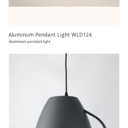
Aluminum Pendant Light WLD124
Aluminium pendant light