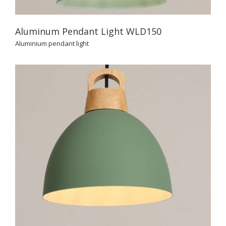
Aluminum Pendant Light WLD150
Aluminium pendant light