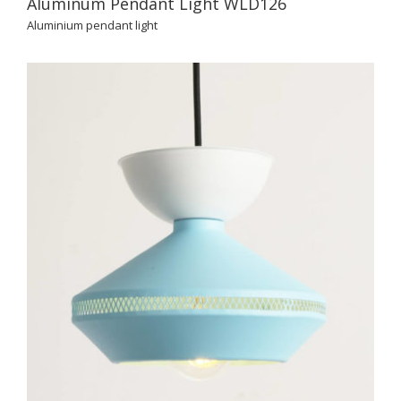
Aluminum Pendant Light WLD126
Aluminium pendant light