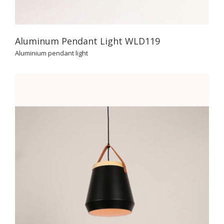
Aluminum Pendant Light WLD119
Aluminium pendant light