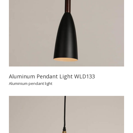
Aluminum Pendant Light WLD133
Aluminium pendant light