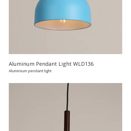
Aluminum Pendant Light WLD136
Aluminium pendant light