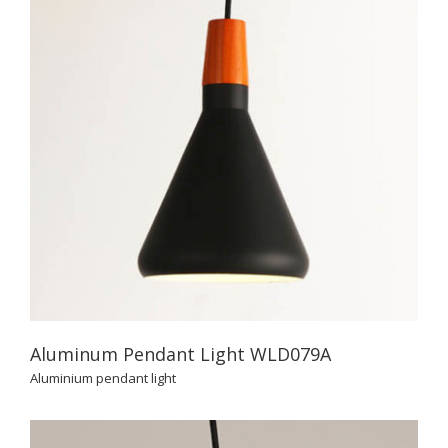
Aluminum Pendant Light WLD079A
Aluminium pendant light