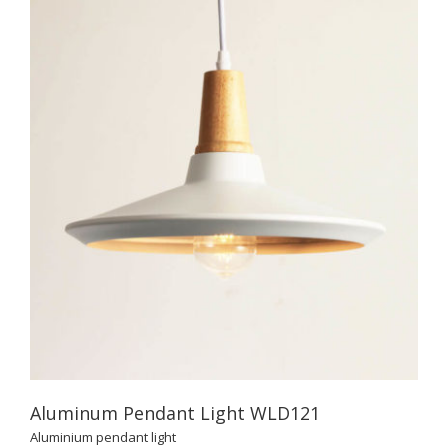
Aluminum Pendant Light WLD121
Aluminium pendant light