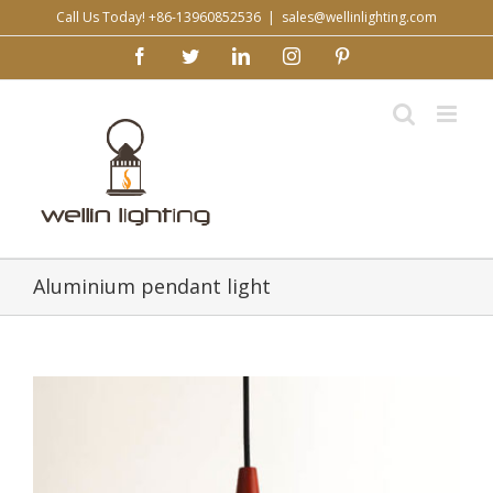
Skip
Call Us Today! +86-13960852536
|
sales@wellinlighting.com
to
facebook
twitter
linkedin
instagram
pinterest
content
Aluminium pendant light