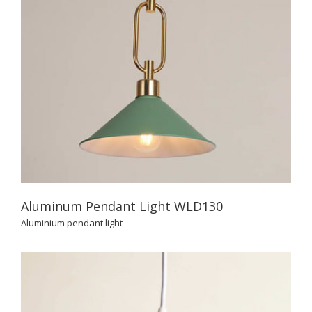
Aluminum Pendant Light WLD130
Aluminium pendant light