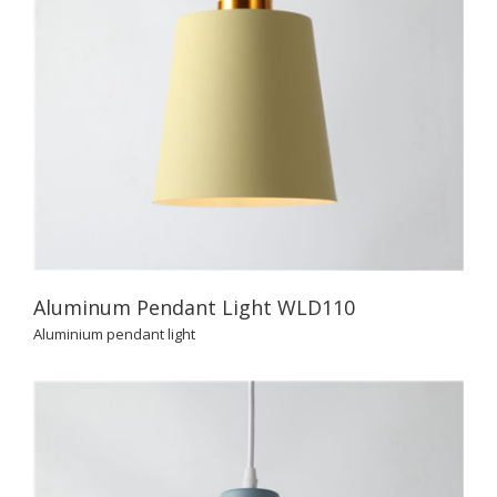
Aluminum Pendant Light WLD110
Aluminium pendant light