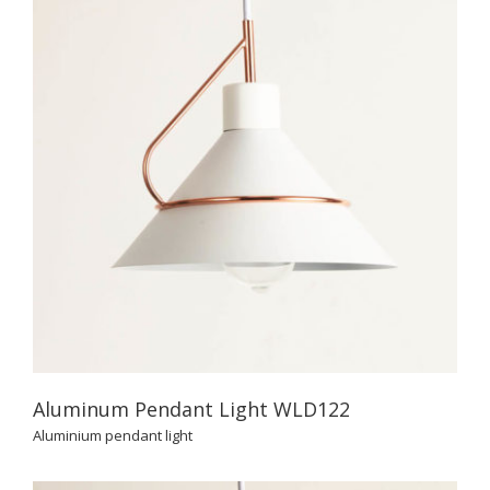
Aluminum Pendant Light WLD122
Aluminium pendant light