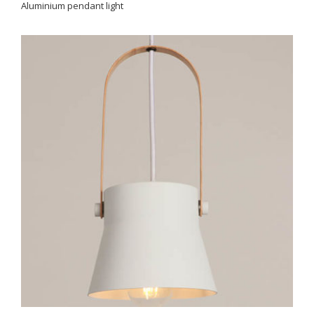
Aluminium pendant light